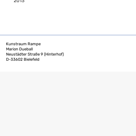
2013
Kunstraum Rampe
Marion Dueball
Neustädter Straße 9 (Hinterhof)
D-33602 Bielefeld
M +49 171 143 68 46
Impressum
Datenschutz