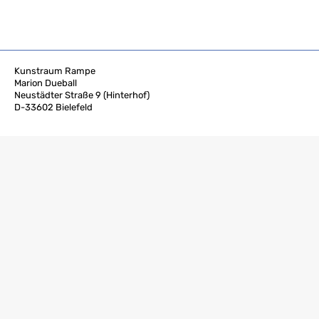
Kunstraum Rampe
Marion Dueball
Neustädter Straße 9 (Hinterhof)
D-33602 Bielefeld
M +49 171 143 68 46
Impressum
Datenschutz